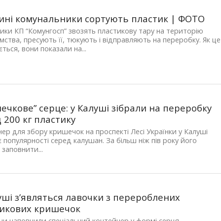
ині комунальники сортують пластик | ФОТО
ики КП “Комунгосп” звозять пластикову тару на територію
мства, пресують її, тюкують і відправляють на переробку. Як це
ється, вони показали на...
ечкове” серце: у Калуші зібрали на переробку
 200 кг пластику
ер для збору кришечок на проспекті Лесі Українки у Калуші
 популярності серед калушан. За більш ніж пів року його
 заповнити...
уші з’являться лавочки з перероблених
икових кришечок
и наповнили спеціальний контейнер у формі серця