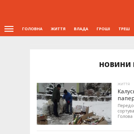
ГОЛОВНА
ЖИТТЯ
ВЛАДА
ГРОШІ
ТРЕШ
НОВИНИ 
ЖИТТЯ
Калус
папер
Передов
сортува
Голова 