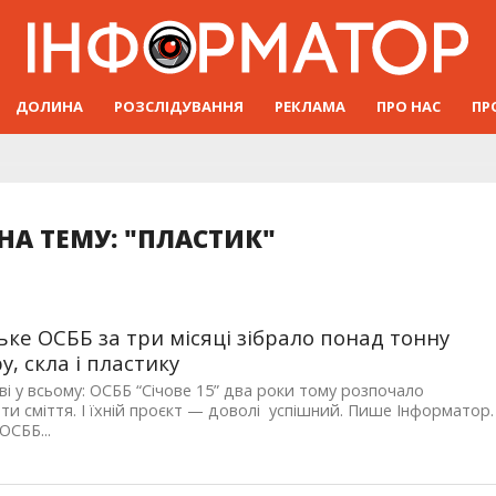
ДОЛИНА
РОЗСЛІДУВАННЯ
РЕКЛАМА
ПРО НАС
ПР
НА ТЕМУ: "ПЛАСТИК"
ьке ОСББ за три місяці зібрало понад тонну
у, скла і пластику
і у всьому: ОСББ “Січове 15” два роки тому розпочало
ти сміття. І їхній проєкт — доволі успішний. Пише Інформатор.
ОСББ...