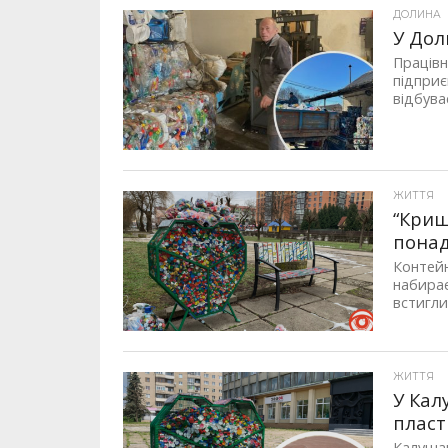
ДОЛИНА
У Дол
Працівн
підприє
відбува
ЖИТТЯ
“Криш
понад
Контейн
набирає
встигли
ЖИТТЯ
У Кал
пласт
Калушан