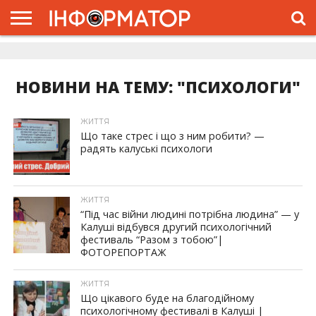
ГОЛОВНА
ЖИТТЯ
ВЛАДА
ГРОШІ
ТРЕШ
ДОЛИНА
РОЗСЛІДУВАННЯ
РЕКЛАМА
ПРО
ПРО
ІНТЕРВ’Ю
ВІДЕО
НАС
ПРОЄКТ
НОВИНИ НА ТЕМУ: "ПСИХОЛОГИ"
ЖИТТЯ
Що таке стрес і що з ним робити? —
радять калуські психологи
ЖИТТЯ
“Під час війни людині потрібна людина” — у
Калуші відбувся другий психологічний
фестиваль “Разом з тобою”|
ФОТОРЕПОРТАЖ
ЖИТТЯ
Що цікавого буде на благодійному
психологічному фестивалі в Калуші |