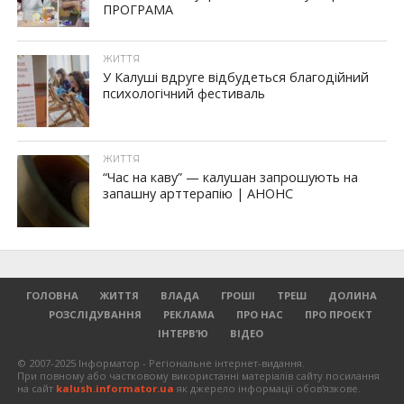
ПРОГРАМА
ЖИТТЯ
У Калуші вдруге відбудеться благодійний
психологічний фестиваль
ЖИТТЯ
“Час на каву” — калушан запрошують на
запашну арттерапію | АНОНС
ГОЛОВНА
ЖИТТЯ
ВЛАДА
ГРОШІ
ТРЕШ
ДОЛИНА
РОЗСЛІДУВАННЯ
РЕКЛАМА
ПРО НАС
ПРО ПРОЄКТ
ІНТЕРВ’Ю
ВІДЕО
© 2007-2025 Інформатор - Регіональне інтернет-видання.
При повному або частковому використанні матеріалів сайту посилання
на сайт
kalush.informator.ua
як джерело інформації обов'язкове.