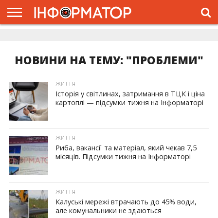
ГОЛОВНА
ЖИТТЯ
ВЛАДА
ГРОШІ
ТРЕШ
ДОЛИНА
РОЗСЛІДУВАННЯ
РЕКЛАМА
ПРО
ПРО
ІНТЕРВ’Ю
ВІДЕО
НАС
ПРОЄКТ
НОВИНИ НА ТЕМУ: "ПРОБЛЕМИ"
ЖИТТЯ
Історія у світлинах, затримання в ТЦК і ціна
картоплі — підсумки тижня на Інформаторі
ЖИТТЯ
Риба, вакансії та матеріал, який чекав 7,5
місяців. Підсумки тижня на Інформаторі
ЖИТТЯ
Калуські мережі втрачають до 45% води,
але комунальники не здаються