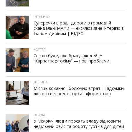
ІНТЕРВ'Ю
Суперечки в раді, дороги в громаді й
скандальні МАФи — ексклюзивне інтерв’ю з
Іваном Дирівим | ВІДЕО
ЖИТТЯ
Світло буде, але бракує людей. У
“Карпатнафтохіму” — нові проблеми
ДОЛИНА
Місяць кохання і болючих втрат | Підсумки
лютого від редакторки Інформатора
ВЛАДА
У Міжріччі люди просять владу відновити
недільний рейс та роботу гуртків для дітей