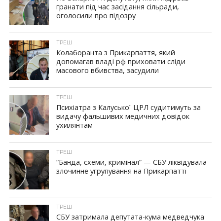
гранати під час засідання сільради,
оголосили про підозру
ТРЕШ
Колаборанта з Прикарпаття, який
допомагав владі рф приховати сліди
масового вбивства, засудили
ТРЕШ
Психіатра з Калуської ЦРЛ судитимуть за
видачу фальшивих медичних довідок
ухилянтам
ТРЕШ
“Банда, схеми, кримінал” — СБУ ліквідувала
злочинне угрупування на Прикарпатті
ТРЕШ
СБУ затримала депутата-кума медведчука