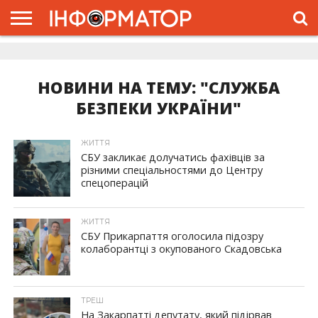
ГОЛОВНА
ЖИТТЯ
ВЛАДА
ГРОШІ
ТРЕШ
ДОЛИНА
РОЗСЛІДУВАННЯ
РЕКЛАМА
ПРО
ПРО
ІНТЕРВ’Ю
ВІДЕО
НАС
ПРОЄКТ
НОВИНИ НА ТЕМУ: "СЛУЖБА
БЕЗПЕКИ УКРАЇНИ"
ЖИТТЯ
СБУ закликає долучатись фахівців за
різними спеціальностями до Центру
спецоперацій
ЖИТТЯ
СБУ Прикарпаття оголосила підозру
колаборантці з окупованого Скадовська
ТРЕШ
На Закарпатті депутату, який підірвав